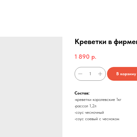
Креветки в фирме
1 890
р.
В корзину
Состав:
•креветки королевские 1кг
•рассол 1,2л
•соус чесночный
•соус соевый с чесноком