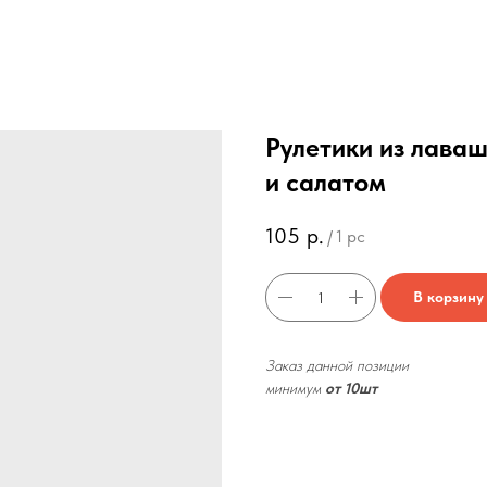
Рулетики из лава
и салатом
105
р.
/
1 pc
В корзину
Заказ данной позиции
минимум
от 10шт