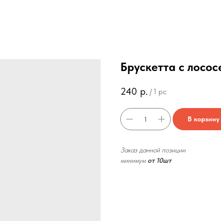
Брускетта с лосос
240
р.
/
1 pc
В корзину
Заказ данной позиции
минимум
от 10шт