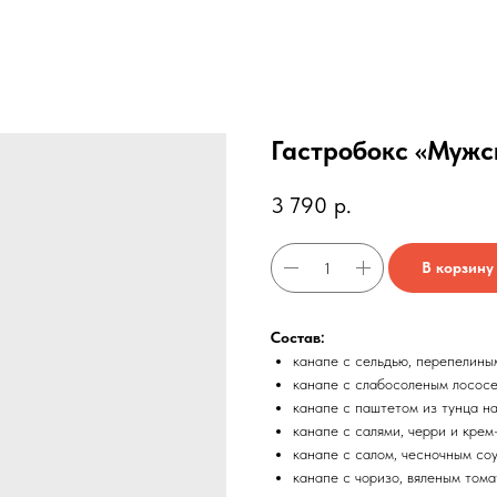
Гастробокс «Мужс
3 790
р.
В корзину
Состав:
канапе с сельдью, перепелины
канапе с слабосоленым лососе
канапе с паштетом из тунца н
канапе с салями, черри и крем
канапе с салом, чесночным со
канапе с чоризо, вяленым том