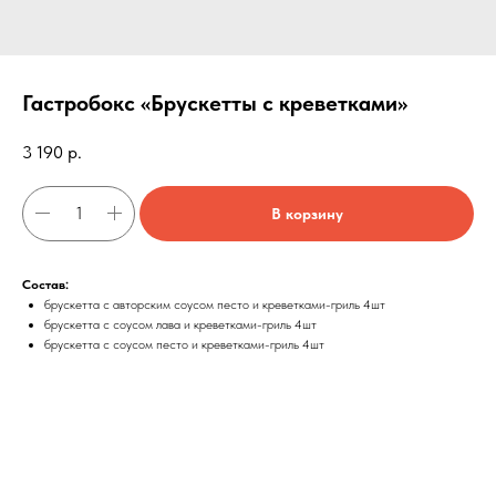
Гастробокс «Брускетты с креветками»
3 190
р.
В корзину
Состав:
брускетта с авторским соусом песто и креветками-гриль 4шт
брускетта с соусом лава и креветками-гриль 4шт
брускетта с соусом песто и креветками-гриль 4шт