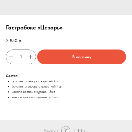
Гастробокс «Цезарь»
2 850
р.
В корзину
Состав:
брускетта цезарь с курицей 4шт
брускетта цезарь с креветкой 4шт
канапе цезарь с курицей 5шт
канапе цезарь с креветкой 5шт
Tilda
Made on