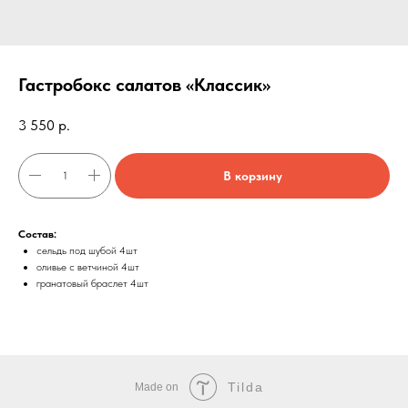
Гастробокс салатов «Классик»
3 550
р.
В корзину
Состав:
сельдь под шубой 4шт
оливье с ветчиной 4шт
гранатовый браслет 4шт
Tilda
Made on