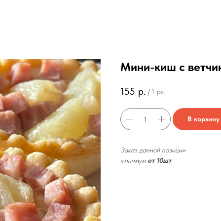
Мини-киш с ветчи
155
р.
/
1 pc
В корзину
Заказ данной позиции
минимум
от 10шт